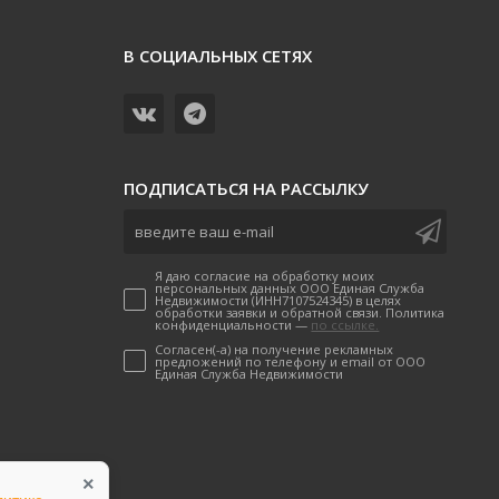
В СОЦИАЛЬНЫХ СЕТЯХ
ПОДПИСАТЬСЯ НА РАССЫЛКУ
Я даю согласие на обработку моих
персональных данных ООО Единая Служба
Недвижимости (ИНН7107524345) в целях
обработки заявки и обратной связи. Политика
конфиденциальности —
по ссылке.
Согласен(-а) на получение рекламных
предложений по телефону и email от ООО
Единая Служба Недвижимости
×