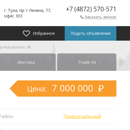
+7 (4872) 570-571
г. Тула, пр-т Ленина, 77,
офис 303
Заказать звонок
Избранное
Подать объявление
ица Макаренко, 9Б
Ипотека
Trade IN
7 000 000
Цена:
Район
Привокзальный