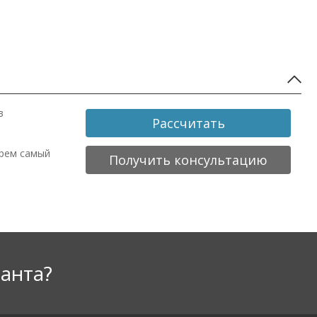
в
Рассчитать
ерем самый
Получить консультацию
анта?