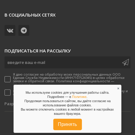
В СОЦИАЛЬНЫХ СЕТЯХ
ПОДПИСАТЬСЯ НА РАССЫЛКУ
Я даю согласие на обработку моих персональных данных ООО
Единая Служба Недвижимости (ИНН7107524345) в целях обработки
заявки и обратной связи. Политика конфиденциальности —
по ссылке.
×
Согласен(-а) на получение рекламных предложений по телефону и
Мы используем cookies для улучшения работы сайта.
email от ООО Единая Служба Недвижимости
Подробнее — в
Политике
.
Продолжая пользоваться сайтом, вы даёте согласие на
onpeak
Разработано
использование файлов сookies.
Вы можете отключить сookies в любой момент в настройках
вашего браузера.
2026, Единая служба недвижимости
Соглашение на обработку данных
Принять