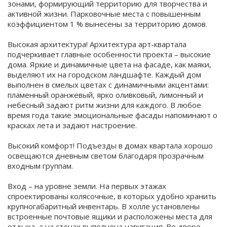
зонами, формирующий территорию для творчества и
активной жизни. Парковочные места с повышенным
коэффициентом 1 % вынесены за территорию домов.
Высокая архитектура! Архитектура арт-квартала
подчеркивает главные особенности проекта – высокие
дома. Яркие и динамичные цвета на фасаде, как маяки,
выделяют их на городском ландшафте. Каждый дом
выполнен в смелых цветах с динамичными акцентами:
пламенный оранжевый, ярко оливковый, лимонный и
небесный задают ритм жизни для каждого. В любое
время года такие эмоциональные фасады напоминают о
красках лета и задают настроение.
Высокий комфорт! Подъезды в домах квартала хорошо
освещаются дневным светом благодаря прозрачным
входным группам.
Вход – на уровне земли. На первых этажах
спроектированы колясочные, в которых удобно хранить
крупногабаритный инвентарь. В холле установлены
встроенные почтовые ящики и расположены места для
отдыха, а на стенах выполнена навигация. Во дворе