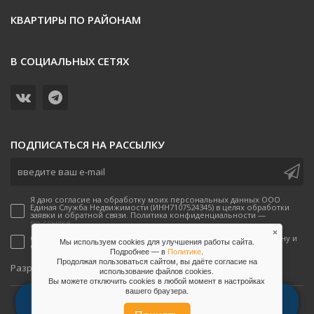
КВАРТИРЫ ПО РАЙОНАМ
В СОЦИАЛЬНЫХ СЕТЯХ
ПОДПИСАТЬСЯ НА РАССЫЛКУ
Я даю согласие на обработку моих персональных данных ООО
Единая Служба Недвижимости (ИНН7107524345) в целях обработки
заявки и обратной связи. Политика конфиденциальности —
по ссылке.
×
Согласен(-а) на получение рекламных предложений по телефону и
Мы используем cookies для улучшения работы сайта.
email от ООО Единая Служба Недвижимости
Подробнее — в
Политике
.
Продолжая пользоваться сайтом, вы даёте согласие на
onpeak
Разработано
использование файлов сookies.
Вы можете отключить сookies в любой момент в настройках
вашего браузера.
2026, Единая служба недвижимости
позвонить
whatsapp
telegram