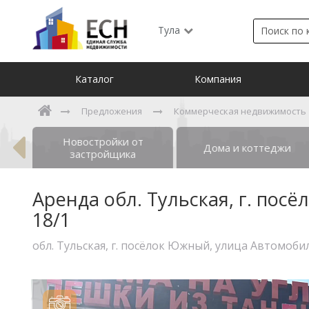
Тула
Каталог
Компания
Предложения
Коммерческая недвижимость
Новостройки от
ты
Дома и коттеджи
застройщика
Аренда обл. Тульская, г. пос
18/1
обл. Тульская, г. посёлок Южный, улица Автомобил