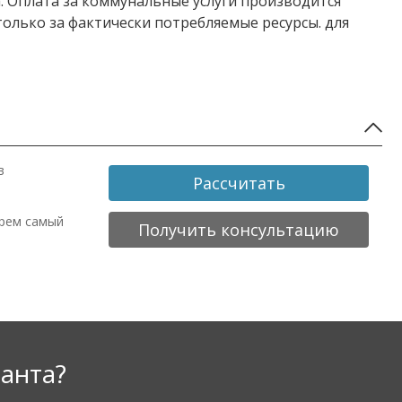
. Оплата за коммунальные услуги производится
только за фактически потребляемые ресурсы. для
в
Рассчитать
ерем самый
Получить консультацию
анта?