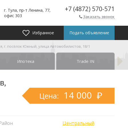
+7 (4872) 570-571
г. Тула, пр-т Ленина, 77,
офис 303
Заказать звонок
Избранное
Подать объявление
я, г. посёлок Южный, улица Автомобилистов, 18/1
Ипотека
Trade IN
в,
14 000
Цена:
Район
Центральный