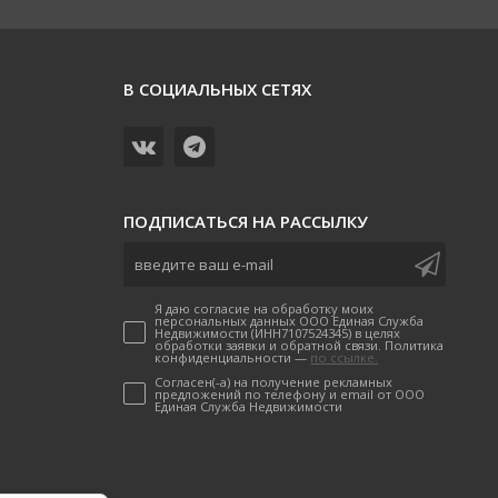
В СОЦИАЛЬНЫХ СЕТЯХ
ПОДПИСАТЬСЯ НА РАССЫЛКУ
Я даю согласие на обработку моих
персональных данных ООО Единая Служба
Недвижимости (ИНН7107524345) в целях
обработки заявки и обратной связи. Политика
конфиденциальности —
по ссылке.
Согласен(-а) на получение рекламных
предложений по телефону и email от ООО
Единая Служба Недвижимости