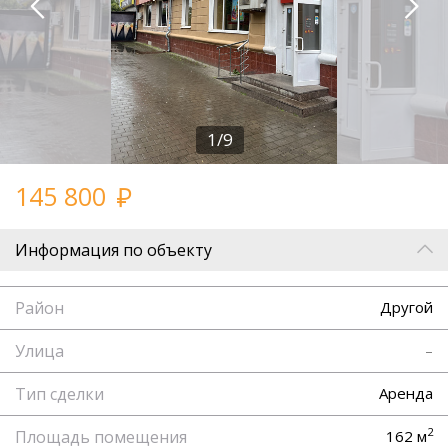
1/9
145 800
Информация по объекту
Район
Другой
Улица
–
Тип сделки
Аренда
2
Площадь помещения
162 м