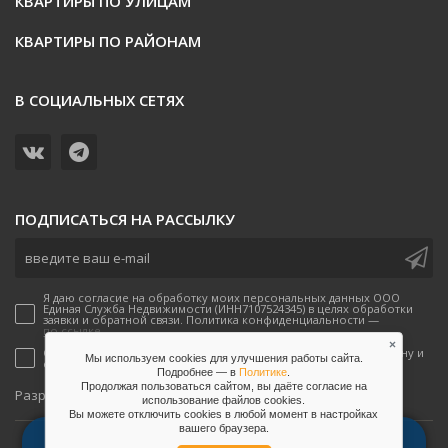
КВАРТИРЫ ПО УЛИЦАМ
КВАРТИРЫ ПО РАЙОНАМ
В СОЦИАЛЬНЫХ СЕТЯХ
ПОДПИСАТЬСЯ НА РАССЫЛКУ
Я даю согласие на обработку моих персональных данных ООО
Единая Служба Недвижимости (ИНН7107524345) в целях обработки
заявки и обратной связи. Политика конфиденциальности —
по ссылке.
×
Согласен(-а) на получение рекламных предложений по телефону и
Мы используем cookies для улучшения работы сайта.
email от ООО Единая Служба Недвижимости
Подробнее — в
Политике
.
Продолжая пользоваться сайтом, вы даёте согласие на
onpeak
Разработано
использование файлов сookies.
Вы можете отключить сookies в любой момент в настройках
вашего браузера.
2026, Единая служба недвижимости