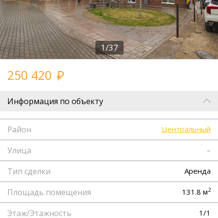
1/37
250 420
Информация по объекту
Район
Центральный
Улица
–
Тип сделки
Аренда
2
Площадь помещения
131.8 м
Этаж/Этажность
1/1