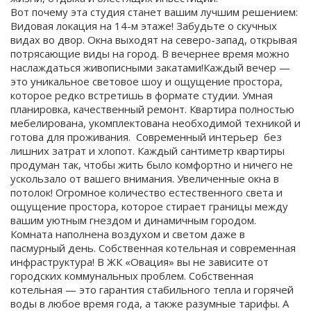
Вот почему эта студия станет вашим лучшим решением:
Видовая локация на 14-м этаже! Забудьте о скучных
видах во двор. Окна выходят на северо-запад, открывая
потрясающие виды на город. В вечернее время можно
наслаждаться живописными закатами!Каждый вечер —
это уникальное световое шоу и ощущение простора,
которое редко встретишь в формате студии. Умная
планировка, качественный ремонт. Квартира полностью
мебелирована, укомплектована необходимой техникой и
готова для проживания. Современный интерьер без
лишних затрат и хлопот. Каждый сантиметр квартиры
продуман так, чтобы жить было комфортно и ничего не
ускользало от вашего внимания. Увеличенные окна в
потолок! Огромное количество естественного света и
ощущение простора, которое стирает границы между
вашим уютным гнездом и динамичным городом.
Комната наполнена воздухом и светом даже в
пасмурный день. Собственная котельная и современная
инфраструктура! В ЖК «Овация» вы не зависите от
городских коммунальных проблем. Собственная
котельная — это гарантия стабильного тепла и горячей
воды в любое время года, а также разумные тарифы. А