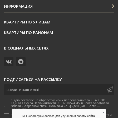
ИНФОРМАЦИЯ
КВАРТИРЫ ПО УЛИЦАМ
КВАРТИРЫ ПО РАЙОНАМ
В СОЦИАЛЬНЫХ СЕТЯХ
ПОДПИСАТЬСЯ НА РАССЫЛКУ
Я даю согласие на обработку моих персональных данных ООО
Единая Служба Недвижимости (ИНН7107524345) в целях обработки
заявки и обратной связи. Политика конфиденциальности —
по ссылке.
×
Согласен(-а) на получение рекламных предложений по телефону и
Мы используем cookies для улучшения работы сайта.
email от ООО Единая Служба Недвижимости