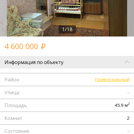
1/18
4 600 000
Информация по объекту
Район
Привокзальный
Улица
–
2
Площадь
45.9 м
Комнат
2
Состояние
–