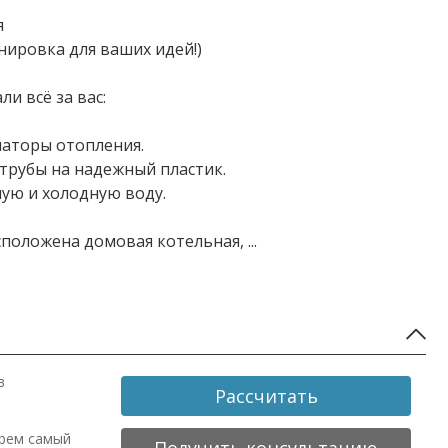
я
нировка для ваших идей!)
и всё за вас:
аторы отопления.
трубы на надежный пластик.
чую и холодную воду.
сположена домовая котельная,
...
в
Рассчитать
ерем самый