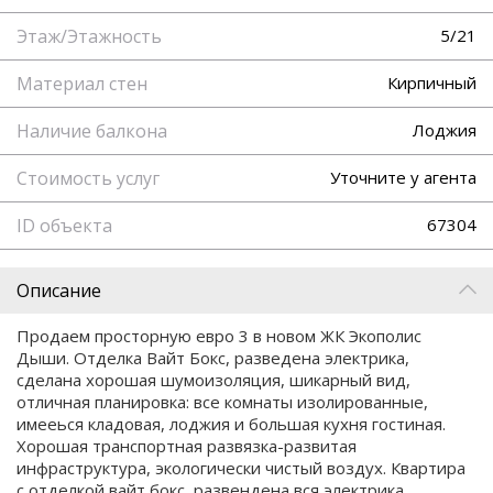
Этаж/Этажность
5/21
Материал стен
Кирпичный
Наличие балкона
Лоджия
Стоимость услуг
Уточните у агента
ID объекта
67304
Описание
Продаем просторную евро 3 в новом ЖК Экополис
Дыши. Отделка Вайт Бокс, разведена электрика,
сделана хорошая шумоизоляция, шикарный вид,
отличная планировка: все комнаты изолированные,
имееься кладовая, лоджия и большая кухня гостиная.
Хорошая транспортная развязка-развитая
инфраструктура, экологически чистый воздух. Квартира
с отделкой вайт бокс, развендена вся электрика,