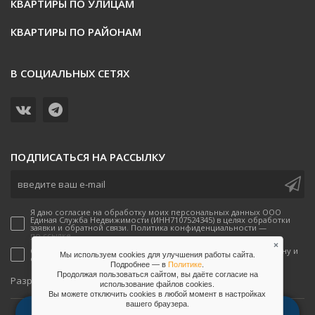
КВАРТИРЫ ПО УЛИЦАМ
КВАРТИРЫ ПО РАЙОНАМ
В СОЦИАЛЬНЫХ СЕТЯХ
ПОДПИСАТЬСЯ НА РАССЫЛКУ
Я даю согласие на обработку моих персональных данных ООО
Единая Служба Недвижимости (ИНН7107524345) в целях обработки
заявки и обратной связи. Политика конфиденциальности —
по ссылке.
×
Согласен(-а) на получение рекламных предложений по телефону и
Мы используем cookies для улучшения работы сайта.
email от ООО Единая Служба Недвижимости
Подробнее — в
Политике
.
Продолжая пользоваться сайтом, вы даёте согласие на
onpeak
Разработано
использование файлов сookies.
Вы можете отключить сookies в любой момент в настройках
вашего браузера.