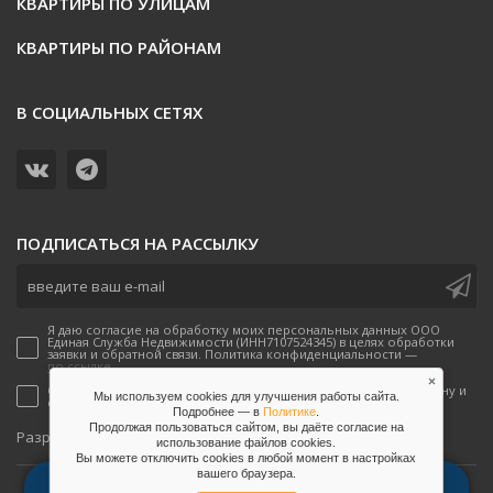
КВАРТИРЫ ПО УЛИЦАМ
КВАРТИРЫ ПО РАЙОНАМ
В СОЦИАЛЬНЫХ СЕТЯХ
ПОДПИСАТЬСЯ НА РАССЫЛКУ
Я даю согласие на обработку моих персональных данных ООО
Единая Служба Недвижимости (ИНН7107524345) в целях обработки
заявки и обратной связи. Политика конфиденциальности —
по ссылке.
×
Согласен(-а) на получение рекламных предложений по телефону и
Мы используем cookies для улучшения работы сайта.
email от ООО Единая Служба Недвижимости
Подробнее — в
Политике
.
Продолжая пользоваться сайтом, вы даёте согласие на
onpeak
Разработано
использование файлов сookies.
Вы можете отключить сookies в любой момент в настройках
вашего браузера.
2026, Единая служба недвижимости