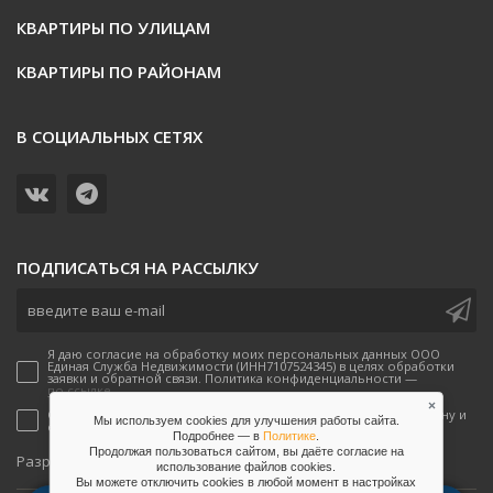
КВАРТИРЫ ПО УЛИЦАМ
КВАРТИРЫ ПО РАЙОНАМ
В СОЦИАЛЬНЫХ СЕТЯХ
ПОДПИСАТЬСЯ НА РАССЫЛКУ
Я даю согласие на обработку моих персональных данных ООО
Единая Служба Недвижимости (ИНН7107524345) в целях обработки
заявки и обратной связи. Политика конфиденциальности —
по ссылке.
×
Согласен(-а) на получение рекламных предложений по телефону и
Мы используем cookies для улучшения работы сайта.
email от ООО Единая Служба Недвижимости
Подробнее — в
Политике
.
Продолжая пользоваться сайтом, вы даёте согласие на
onpeak
Разработано
использование файлов сookies.
Вы можете отключить сookies в любой момент в настройках