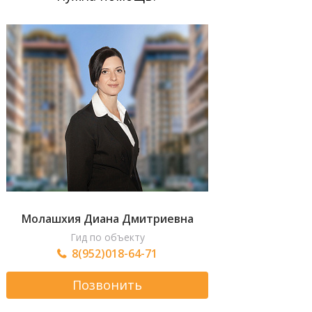
Молашхия Диана Дмитриевна
Гид по объекту
8(952)018-64-71
Позвонить