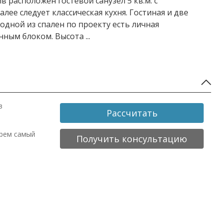
 расположен гостевой санузел 5 кв.м. с
ее следует классическая кухня. Гостиная и две
дной из спален по проекту есть личная
венным блоком. Высота
...
в
Рассчитать
ерем самый
Получить консультацию