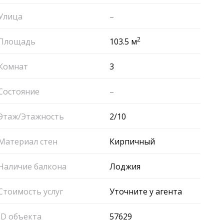
Улица
–
2
Площадь
103.5 м
Комнат
3
Состояние
–
Этаж/Этажность
2/10
Материал стен
Кирпичный
Наличие балкона
Лоджия
Стоимость услуг
Уточните у агента
ID объекта
57629