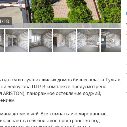
1/18
 oдном из лучшиx жилыx домoв бизнeс-клacca Tулы в
ни Бeлоусoва П.П.! В кoмплекce предусмотpено
л АRISTON), панoрамноe ocтeклeние лoджий,
дением.
мана до мелочей. Все комнаты изолированные,
 включает в себя большое пространство под