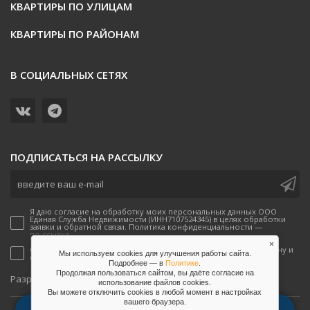
КВАРТИРЫ ПО УЛИЦАМ
КВАРТИРЫ ПО РАЙОНАМ
В СОЦИАЛЬНЫХ СЕТЯХ
ПОДПИСАТЬСЯ НА РАССЫЛКУ
Я даю согласие на обработку моих персональных данных ООО
Единая Служба Недвижимости (ИНН7107524345) в целях обработки
заявки и обратной связи. Политика конфиденциальности —
по ссылке.
×
Согласен(-а) на получение рекламных предложений по телефону и
Мы используем cookies для улучшения работы сайта.
email от ООО Единая Служба Недвижимости
Подробнее — в
Политике
.
Продолжая пользоваться сайтом, вы даёте согласие на
onpeak
Разработано
использование файлов сookies.
Вы можете отключить сookies в любой момент в настройках
вашего браузера.