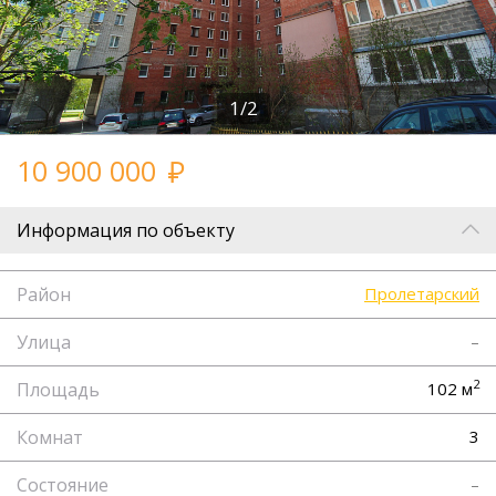
1/2
10 900 000
Информация по объекту
Район
Пролетарский
Улица
–
2
Площадь
102 м
Комнат
3
Состояние
–