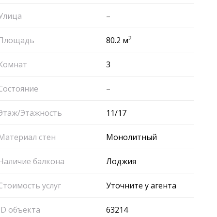
Улица
–
2
Площадь
80.2 м
Комнат
3
Состояние
–
Этаж/Этажность
11/17
Материал стен
Монолитный
Наличие балкона
Лоджия
Стоимость услуг
Уточните у агента
ID объекта
63214