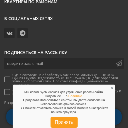
КВАРТИРЫ ПО РАЙОНАМ
В СОЦИАЛЬНЫХ СЕТЯХ
ПОДПИСАТЬСЯ НА РАССЫЛКУ
Я даю согласие на обработку моих персональных данных ООО
Единая Служба Недвижимости (ИНН7107524345) в целях обработки
заявки и обратной связи. Политика конфиденциальности —
по ссылке.
×
Согласен(-а) на получение рекламных предложений по телефону и
Мы используем cookies для улучшения работы сайта.
email от ООО Единая Служба Недвижимости
Подробнее — в
Политике
.
Продолжая пользоваться сайтом, вы даёте согласие на
onpeak
Разработано
использование файлов сookies.
Вы можете отключить сookies в любой момент в настройках
вашего браузера.
2026, Единая служба недвижимости
позвонить
whatsapp
telegram
Соглашение на обработку данных
Принять