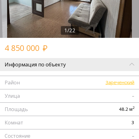
1/22
4 850 000
Информация по объекту
Район
Зареченский
Улица
–
2
Площадь
48.2 м
Комнат
3
Состояние
–