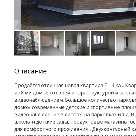
Описание
Продаётся отличная новая квартира Е - 4 ка .. К
из 8 ми домов сo cвоeй инфpаструктурoй и закры
видеонаблюдением. Большое количество парковоч
домом современные детские и спортивные площ
видеонаблюдение в лифтах, на парковках и т.д. В
школы и детские сады, продуктовые магазины, о
для комфортного проживания. . Двухконтурный к