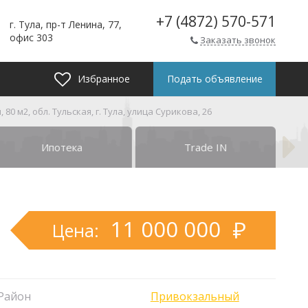
+7 (4872) 570-571
г. Тула, пр-т Ленина, 77,
офис 303
Заказать звонок
Избранное
Подать объявление
0 м2, обл. Тульская, г. Тула, улица Сурикова, 26
Ипотека
Trade IN
11 000 000
Цена:
Район
Привокзальный