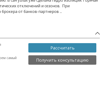
. В сан узлах уже сделана гидро изоляция. Горячая
тических отключений и сезонов. При
о брокера от банков-партнеров
...
в
Рассчитать
ерем самый
Получить консультацию