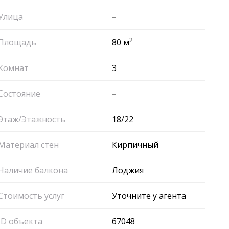
Улица
–
2
Площадь
80 м
Комнат
3
Состояние
–
Этаж/Этажность
18/22
Материал стен
Кирпичный
Наличие балкона
Лоджия
Стоимость услуг
Уточните у агента
ID объекта
67048