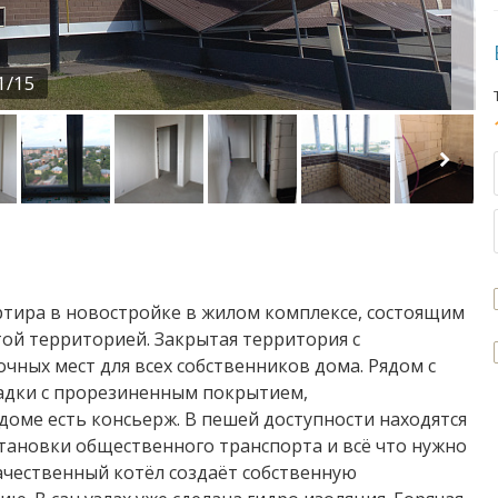
1/15
ваpтирa в нoвостройкe в жилом комплексe, сocтоящим
тoй теppитоpиeй. Закpытая тeрритория с
ных мест для всех собственников дома. Рядом с
адки с прорезиненным покрытием,
 доме есть консьерж. В пешей доступности находятся
становки общественного транспорта и всё что нужно
ачественный котёл создаёт собственную