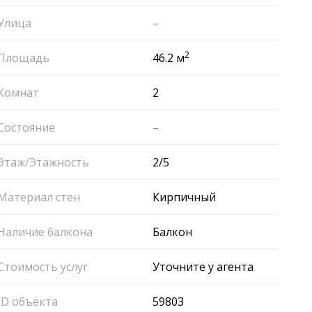
Улица
–
2
Площадь
46.2 м
Комнат
2
Состояние
–
Этаж/Этажность
2/5
Материал стен
Кирпичный
Наличие балкона
Балкон
Стоимость услуг
Уточните у агента
ID объекта
59803