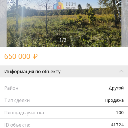
1/3
650 000
Информация по объекту
Район
Другой
Тип сделки
Продажа
Площадь участка
100
ID объекта:
41724