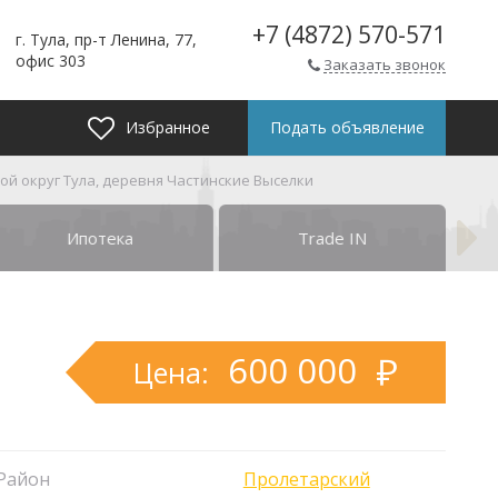
+7 (4872) 570-571
г. Тула, пр-т Ленина, 77,
офис 303
Заказать звонок
Избранное
Подать объявление
ской округ Тула, деревня Частинские Выселки
Ипотека
Trade IN
600 000
Цена:
Район
Пролетарский