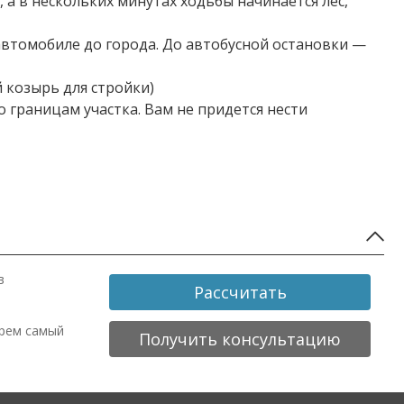
, а в нескольких минутах ходьбы начинается лес,
 автомобиле до города. До автобусной остановки —
 козырь для стройки)
о границам участка. Вам не придется нести
в
Рассчитать
ерем самый
Получить консультацию