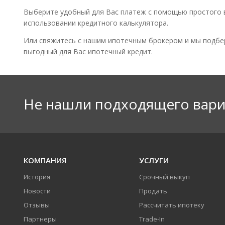
Выберите удобный для Вас платеж с помощью простого 
использовании кредитного калькулятора.
Или свяжитесь с нашим ипотечным брокером и мы подб
выгодный для Вас ипотечный кредит.
Не нашли подходящего вари
КОМПАНИЯ
УСЛУГИ
История
Срочный выкуп
Новости
Продать
Отзывы
Рассчитать ипотеку
Партнеры
Trade-In