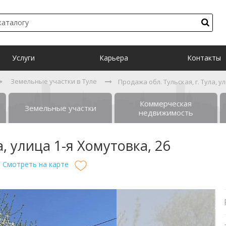
Услуги
Карьера
Контакты
Земельные участки в Туле
Продажа обл. Тульская, г. Тула, у
Коммерческая
Земельные участки
недвижимость
а, улица 1-я Хомутовка, 26
Смотреть на карте