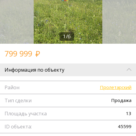
1/6
799 999
Информация по объекту
Район
Пролетарский
Тип сделки
Продажа
Площадь участка
13
ID объекта:
45599