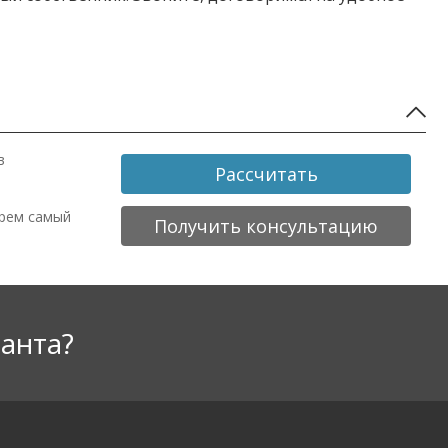
в
Рассчитать
ерем самый
Получить консультацию
анта?