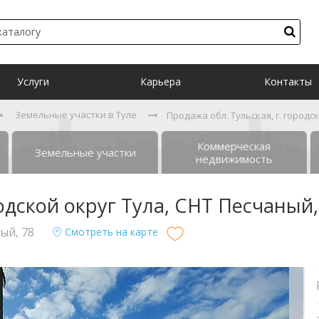
Услуги
Карьера
Контакты
Земельные участки в Туле
Продажа обл. Тульская, г. городс
Коммерческая
Земельные участки
недвижимость
родской округ Тула, СНТ Песчаный,
ый, 78
Смотреть на карте