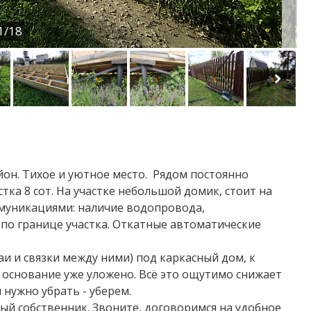
1/18
он. Тихое и уютное место. Рядом постоянно
ка 8 сот. На участке небольшой домик, стоит на
ммуникациями: наличие водопровода,
з по границе участка. Откатные автоматические
аи и связки между ними) под каркасный дом, к
основание уже уложено. Всё это ощутимо снижает
 нужно убрать - уберем.
ый собственник. Звоните, договоримся на удобное