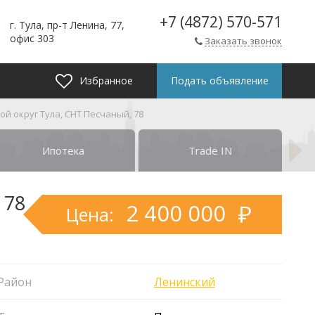
+7 (4872) 570-571
г. Тула, пр-т Ленина, 77,
офис 303
Заказать звонок
Избранное
Подать объявление
кой округ Тула, СНТ Песчаный, 78
Ипотека
Trade IN
 78
2 400 000
Цена:
Район
Ленинский