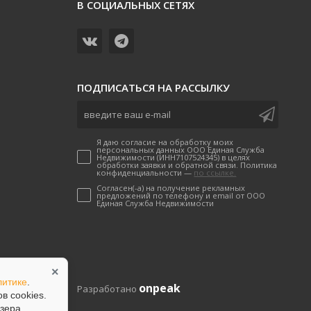
В СОЦИАЛЬНЫХ СЕТЯХ
ПОДПИСАТЬСЯ НА РАССЫЛКУ
Я даю согласие на обработку моих
персональных данных ООО Единая Служба
Недвижимости (ИНН7107524345) в целях
обработки заявки и обратной связи. Политика
конфиденциальности —
по ссылке.
Согласен(-а) на получение рекламных
предложений по телефону и email от ООО
Единая Служба Недвижимости
×
итике
.
onpeak
Разработано
в сookies.
зера.