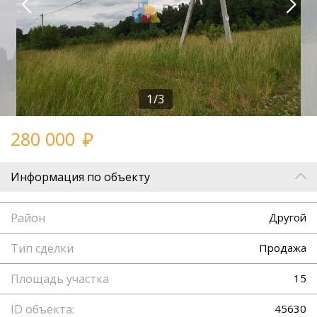
1/3
280 000
Информация по объекту
Район
Другой
Тип сделки
Продажа
Площадь участка
15
ID объекта:
45630