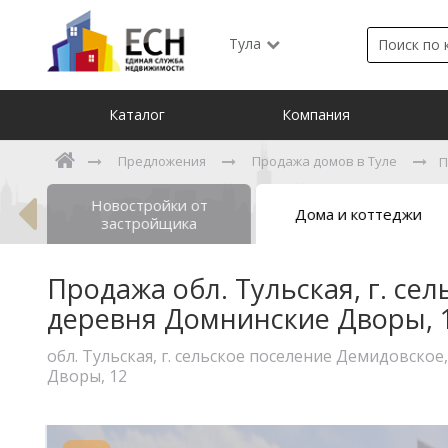
Тула
Каталог
Компания
Предложения
Продажа домов в Туле
П
Новостройки от
ты
Дома и коттеджи
застройщика
Продажа обл. Тульская, г. се
деревня Домнинские Дворы, 
обл. Тульская, г. сельское поселение Демидовско
Дворы, 12