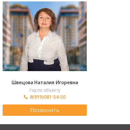
Швецова Наталия Игоревна
Гид по объекту
8(919)081-54-50
Позвонить