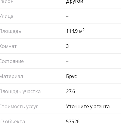
Район
Другой
Улица
–
2
Площадь
114.9 м
Комнат
3
Состояние
–
Материал
Брус
Площадь участка
27.6
Стоимость услуг
Уточните у агента
ID объекта
57526