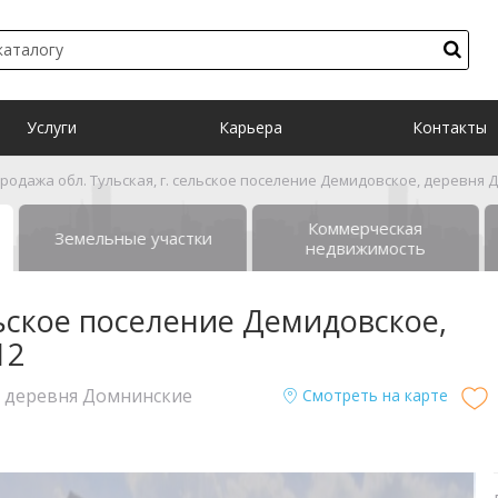
Услуги
Карьера
Контакты
родажа обл. Тульская, г. сельское поселение Демидовское, деревня 
Коммерческая
Земельные участки
недвижимость
льское поселение Демидовское,
12
е, деревня Домнинские
Смотреть на карте