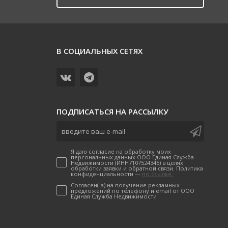
В СОЦИАЛЬНЫХ СЕТЯХ
ПОДПИСАТЬСЯ НА РАССЫЛКУ
Я даю согласие на обработку моих
персональных данных ООО Единая Служба
Недвижимости (ИНН7107524345) в целях
обработки заявки и обратной связи. Политика
конфиденциальности —
по ссылке.
Согласен(-а) на получение рекламных
предложений по телефону и email от ООО
Единая Служба Недвижимости