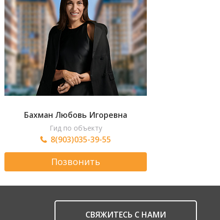
Бахман Любовь Игоревна
Гид по объекту
8(903)035-39-55
Позвонить
CВЯЖИТЕСЬ С НАМИ