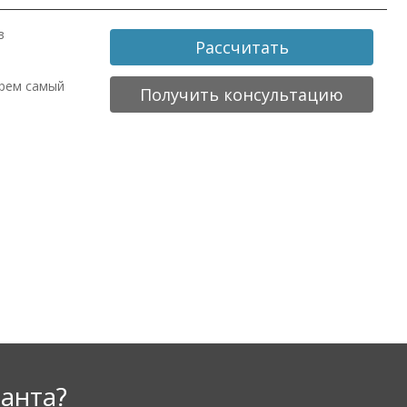
в
Рассчитать
ерем самый
Получить консультацию
анта?