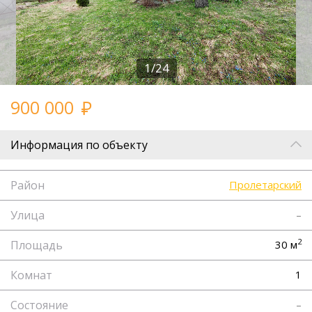
1/24
900 000
Информация по объекту
Район
Пролетарский
Улица
–
2
Площадь
30 м
Комнат
1
Состояние
–