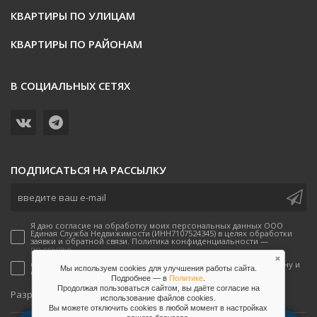
КВАРТИРЫ ПО УЛИЦАМ
КВАРТИРЫ ПО РАЙОНАМ
В СОЦИАЛЬНЫХ СЕТЯХ
ПОДПИСАТЬСЯ НА РАССЫЛКУ
Я даю согласие на обработку моих персональных данных ООО
Единая Служба Недвижимости (ИНН7107524345) в целях обработки
заявки и обратной связи. Политика конфиденциальности —
по ссылке.
×
Согласен(-а) на получение рекламных предложений по телефону и
Мы используем cookies для улучшения работы сайта.
email от ООО Единая Служба Недвижимости
Подробнее — в
Политике
.
Продолжая пользоваться сайтом, вы даёте согласие на
onpeak
Разработано
использование файлов сookies.
Вы можете отключить сookies в любой момент в настройках