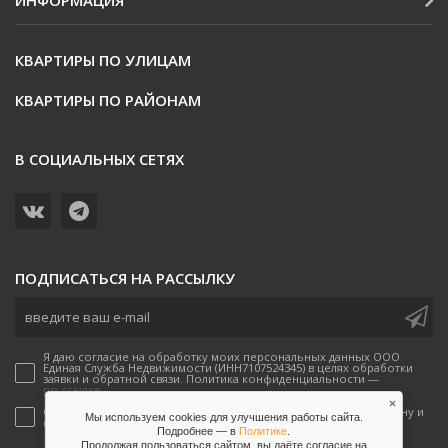
КВАРТИРЫ ПО УЛИЦАМ
КВАРТИРЫ ПО РАЙОНАМ
В СОЦИАЛЬНЫХ СЕТЯХ
ПОДПИСАТЬСЯ НА РАССЫЛКУ
Я даю согласие на обработку моих персональных данных ООО
Единая Служба Недвижимости (ИНН7107524345) в целях обработки
заявки и обратной связи. Политика конфиденциальности —
по ссылке.
×
Согласен(-а) на получение рекламных предложений по телефону и
Мы используем cookies для улучшения работы сайта.
email от ООО Единая Служба Недвижимости
Подробнее — в
Политике
.
Продолжая пользоваться сайтом, вы даёте согласие на