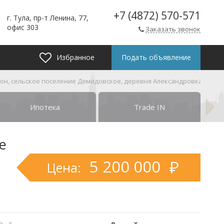
+7 (4872) 570-571
г. Тула, пр-т Ленина, 77,
офис 303
Заказать звонок
Избранное
Подать объявление
йон, сельское поселение Демидовское, деревня Александровка, Моло
Ипотека
Trade IN
е
5 200 000
Цена: