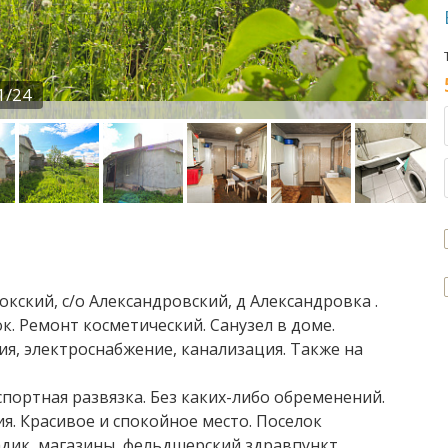
1/24
окский, с/о Александровский, д Александровка .
ок. Ремонт косметический. Санузел в доме.
я, электроснабжение, канализация. Также на
портная развязка. Без каких-либо обременений.
. Красивое и спокойное место. Поселок
адик, магазины, фельдшерский здравпункт,