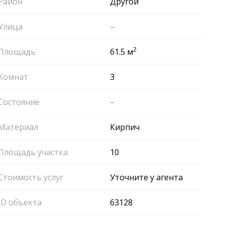
Район
Другой
Улица
–
2
Площадь
61.5 м
Комнат
3
Состояние
–
Материал
Кирпич
Площадь участка
10
Стоимость услуг
Уточните у агента
ID объекта
63128