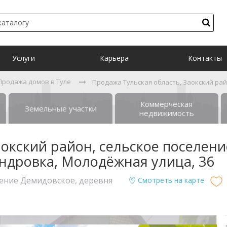
Услуги
Карьера
Контакты
Продажа домов в Туле
Продажа Тульская область, Заокский ра
Коммерческая
Земельные участки
недвижимость
аокский район, сельское поселени
ндровка, Молодёжная улица, 36
еление Демидовское, деревня
Смотреть на карте