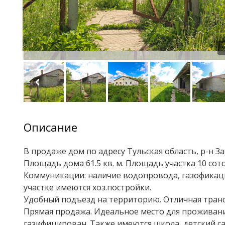
Описание
В продаже дом по адресу Тульская область, р-н За
Площадь дома 61.5 кв. м. Площадь участка 10 сот
Коммуникации: наличие водопровода, газофикаци
участке имеются хоз.постройки.
Удобный подъезд на территорию. Отличная транс
Прямая продажа. Идеальное место для проживания
газифицирован. Также имеются школа, детский с