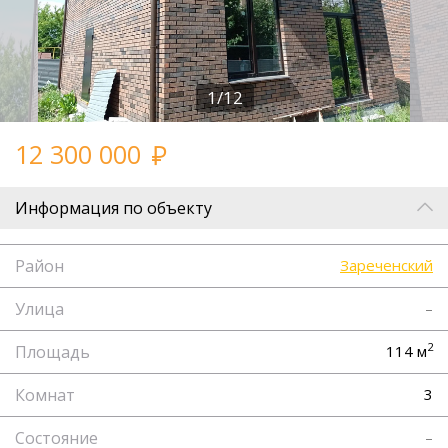
1/12
12 300 000
Информация по объекту
Район
Зареченский
Улица
–
2
Площадь
114 м
Комнат
3
Состояние
–