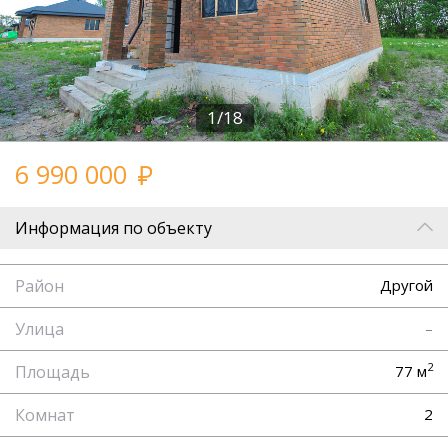
1/18
6 990 000
Информация по объекту
Район
Другой
Улица
–
2
Площадь
77 м
Комнат
2