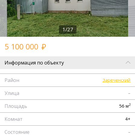
1/27
5 100 000
Информация по объекту
Район
Зареченский
Улица
–
2
Площадь
56 м
Комнат
4+
Состояние
–