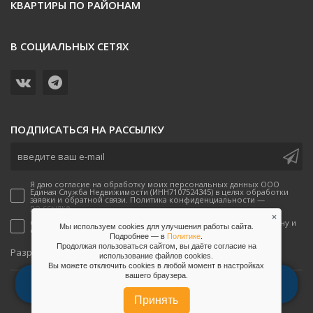
КВАРТИРЫ ПО РАЙОНАМ
В СОЦИАЛЬНЫХ СЕТЯХ
ПОДПИСАТЬСЯ НА РАССЫЛКУ
Я даю согласие на обработку моих персональных данных ООО
Единая Служба Недвижимости (ИНН7107524345) в целях обработки
заявки и обратной связи. Политика конфиденциальности —
по ссылке.
×
Согласен(-а) на получение рекламных предложений по телефону и
Мы используем cookies для улучшения работы сайта.
email от ООО Единая Служба Недвижимости
Подробнее — в
Политике
.
Продолжая пользоваться сайтом, вы даёте согласие на
onpeak
Разработано
использование файлов сookies.
Вы можете отключить сookies в любой момент в настройках
вашего браузера.
2026, Единая служба недвижимости
позвонить
см. на карте
написать
Соглашение на обработку данных
Принять