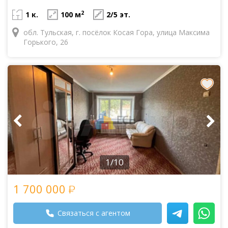
2
1 к.
100 м
2/5 эт.
обл. Тульская, г. посёлок Косая Гора, улица Максима
Горького, 26
1/10
1 700 000
Связаться с агентом