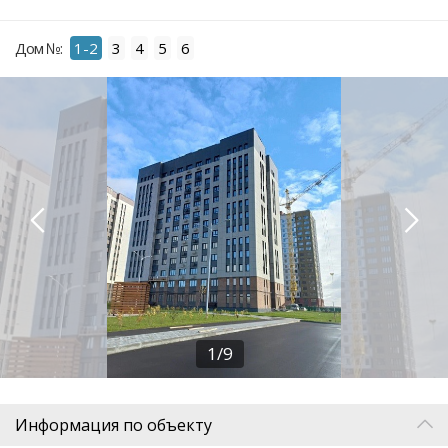
Дом №:
1-2
3
4
5
6
1/9
Информация по объекту