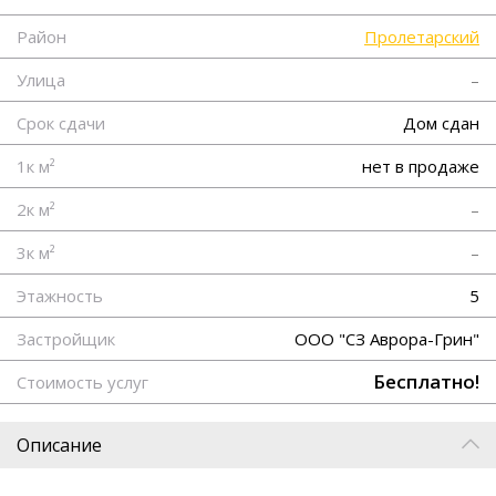
Район
Пролетарский
Улица
–
Срок сдачи
Дом сдан
1к м²
нет в продаже
2к м²
–
3к м²
–
Этажность
5
Застройщик
ООО "СЗ Аврора-Грин"
Бесплатно!
Стоимость услуг
Описание