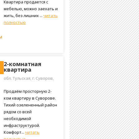
Квартира продается с
мебелью, можно заехать и
жить, без лишних ...
читать
полностью
м
2-комнатная
квартира
обл. Тульская, г. Суворов,
улица Горького, 18
Продаём просторную 2-
ком квартиру в Суворове.
Тихий озелененный район
рядом со всей
необходимой
инфраструктурой.
Комфорт...
читать