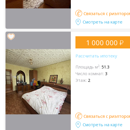
Связаться с риэлторо
Смотреть на карте
1 000 000
Рассчитать ипотеку
2
Площадь м
:
51.3
Число комнат:
3
Этаж:
2
Связаться с риэлторо
Смотреть на карте