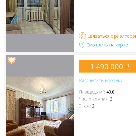
Связаться с риэлторо
Смотреть на карте
1 490 000
Рассчитать ипотеку
2
Площадь м
:
43.8
Число комнат:
2
Этаж:
2