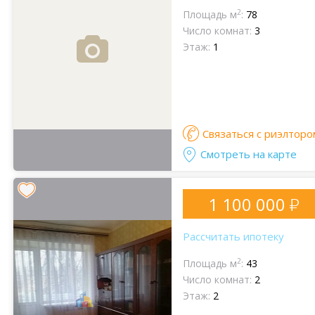
2
Площадь м
:
78
Число комнат:
3
Этаж:
1
Связаться с риэлторо
Смотреть на карте
1 100 000
Рассчитать ипотеку
2
Площадь м
:
43
Число комнат:
2
Этаж:
2