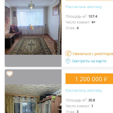
Рассчитать ипотеку
2
Площадь м
:
107.4
Число комнат:
4+
Этаж:
4
Связаться с риэлторо
Смотреть на карте
1 200 000
Рассчитать ипотеку
2
Площадь м
:
30.8
Число комнат:
1
Этаж:
3