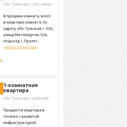
обл. Тульская, г. 52А, улица
Металлургов, 52А, подъезд
1
В продаже комната, всего
в квартире комнат 6, по
адресу обл. Тульская, г. 52А,
улица Металлургов, 52А,
подъезд 1, Пролет...
читать полностью
м
1-комнатная
квартира
обл. Тульская, г. рабочий
посёлок Арсеньево, улица
Хорева, 4
Продается квартира в
поселке с развитой
инфраструктурой.