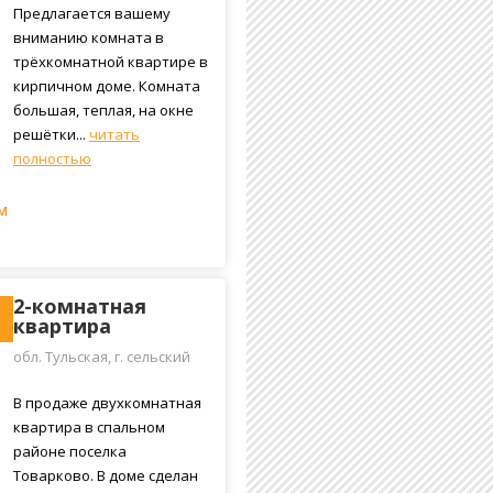
17 корпус 3
Предлагается вашему
вниманию комната в
трёхкомнатной квартире в
кирпичном доме. Комната
большая, теплая, на окне
решётки...
читать
полностью
м
2-комнатная
квартира
обл. Тульская, г. сельский
посёлок Товарковский,
Трудовая улица, 83
В продаже двухкомнатная
квартира в спальном
районе поселка
Товарково. В доме сделан