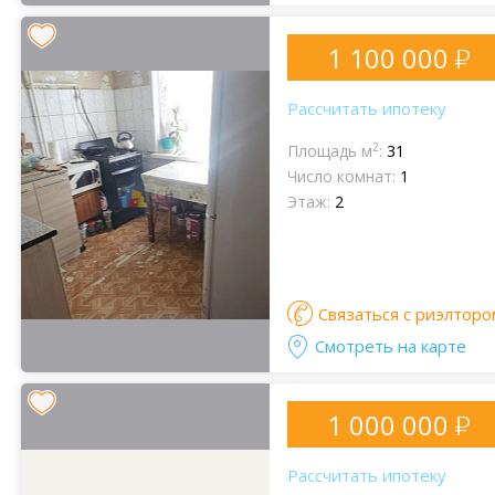
1 100 000
Рассчитать ипотеку
2
Площадь м
:
31
Число комнат:
1
Этаж:
2
Связаться с риэлторо
Смотреть на карте
1 000 000
Рассчитать ипотеку