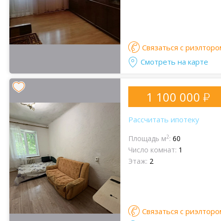
Связаться с риэлторо
Смотреть на карте
1 100 000
Рассчитать ипотеку
2
Площадь м
:
60
Число комнат:
1
Этаж:
2
Связаться с риэлторо