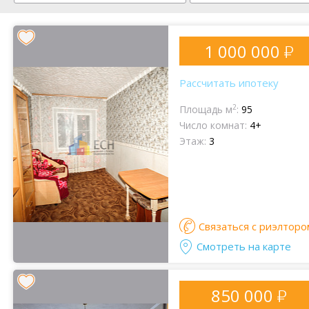
1 000 000
Рассчитать ипотеку
2
Площадь м
:
95
Число комнат:
4+
Этаж:
3
Связаться с риэлторо
Смотреть на карте
850 000