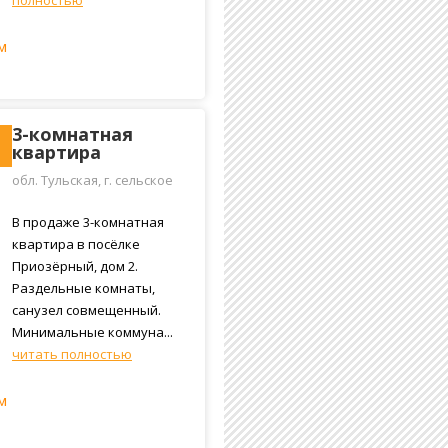
полностью
м
3-комнатная
квартира
обл. Тульская, г. сельское
поселение Епифанское,
посёлок Приозёрный, 2
В продаже 3-комнатная
квартира в посёлке
Приозёрный, дом 2.
Раздельные комнаты,
санузел совмещенный.
Минимальные коммуна...
читать полностью
м