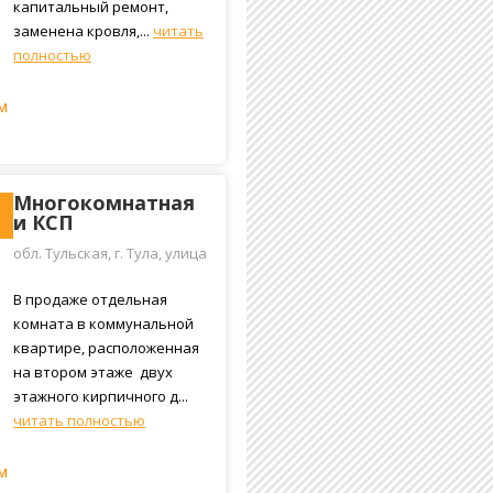
капитальный ремонт,
заменена кровля,...
читать
полностью
м
Многокомнатная
и КСП
обл. Тульская, г. Тула, улица
Дементьева, 29
В продаже отдельная
комната в коммунальной
квартире, расположенная
на втором этаже двух
этажного кирпичного д...
читать полностью
м