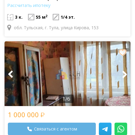
Рассчитать ипотеку
2
3 к.
55 м
1/4 эт.
обл. Тульская, г. Тула, улица Кирова, 153
1/6
1 000 000
Связаться с агентом