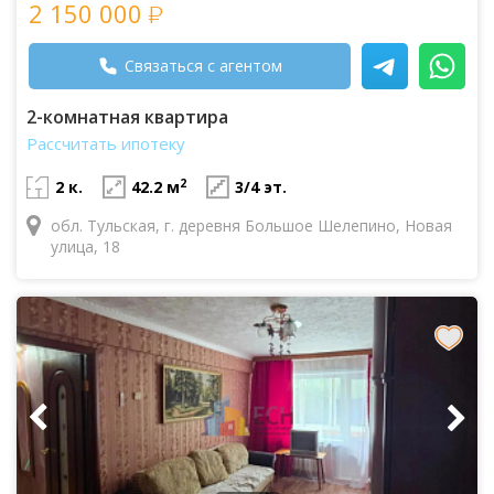
2 150 000
Связаться с агентом
2-комнатная квартира
Рассчитать ипотеку
2
2 к.
42.2 м
3/4 эт.
обл. Тульская, г. деревня Большое Шелепино, Новая
улица, 18