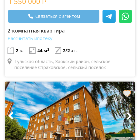
1 550 000
Связаться с агентом
2-комнатная квартира
Рассчитать ипотеку
2
2 к.
44 м
2/2 эт.
Тульская область, Заокский район, сельское
поселение Страховское, сельский посёлок
Туркомплекс Велегож, 2