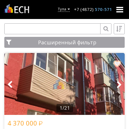
+7 (4872)
570-571
Тула
Расширенный фильтр
1/21
4 370 000