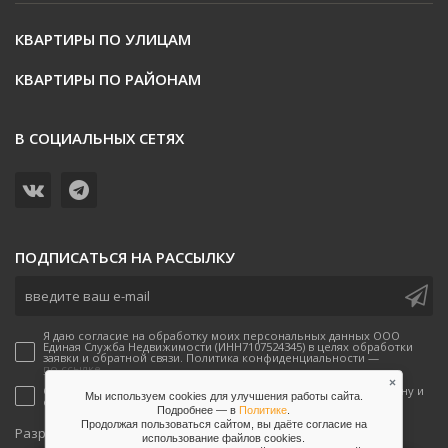
КВАРТИРЫ ПО УЛИЦАМ
КВАРТИРЫ ПО РАЙОНАМ
В СОЦИАЛЬНЫХ СЕТЯХ
ПОДПИСАТЬСЯ НА РАССЫЛКУ
Я даю согласие на обработку моих персональных данных ООО
Единая Служба Недвижимости (ИНН7107524345) в целях обработки
заявки и обратной связи. Политика конфиденциальности —
по ссылке.
×
Согласен(-а) на получение рекламных предложений по телефону и
Мы используем cookies для улучшения работы сайта.
email от ООО Единая Служба Недвижимости
Подробнее — в
Политике
.
Продолжая пользоваться сайтом, вы даёте согласие на
onpeak
Разработано
использование файлов сookies.