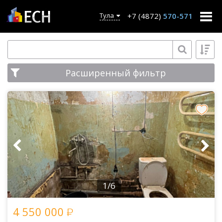
+7 (4872)
570-571
Тула
Расширенный фильтр
1/6
4 550 000