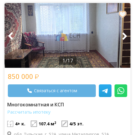
1/17
850 000
Связаться с агентом
Многокомнатная и КСП
Рассчитать ипотеку
2
4+ к.
107.4 м
4/5 эт.
обл. Тульская, г. 52А, улица Металлургов, 52А,