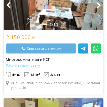
1/10
2 150 000
Связаться с агентом
Многокомнатная и КСП
Рассчитать ипотеку
2
4+ к.
63 м
2/4 эт.
обл. Тульская, г. рабочий посёлок Куркино, Школьная
улица, 30