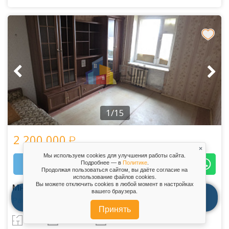
1/15
2 200 000
×
Мы используем cookies для улучшения работы сайта.
Связаться с агентом
Подробнее — в
Политике
.
Продолжая пользоваться сайтом, вы даёте согласие на
использование файлов сookies.
Вы можете отключить сookies в любой момент в настройках
Многокомнатная и КСП
вашего браузера.
Рассчитать ипотеку
позвонить
см. на карте
написать
Принять
2
2 к.
34.7 м
4/9 эт.