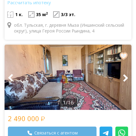
Рассчитать ипотеку
2
1 к.
35 м
3/3 эт.
обл. Тульская, г. деревня Мыза (Иншинский сельский
округ), улица Героя России Рындина, 4
1/16
2 490 000
Связаться с агентом