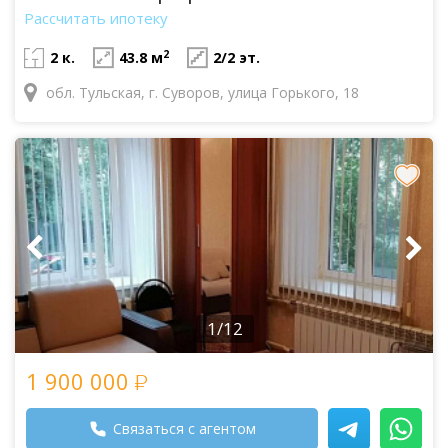
Рассчитать ипотеку
2
2 к.
43.8 м
2/2 эт.
обл. Тульская, г. Суворов, улица Горького, 18
1/12
1 900 000
Связаться с агентом