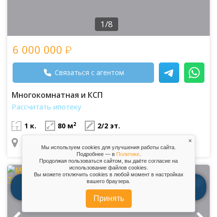
1/8
6 000 000
Связаться с агентом
Многокомнатная и КСП
Рассчитать ипотеку
2
1 к.
80 м
2/2 эт.
×
обл. Тульская, г. Тула, Пушкинская улица, 14Б
Мы используем cookies для улучшения работы сайта.
Подробнее — в
Политике
.
Продолжая пользоваться сайтом, вы даёте согласие на
использование файлов сookies.
Вы можете отключить сookies в любой момент в настройках
вашего браузера.
позвонить
см. на карте
написать
Принять