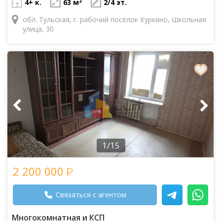
2
4+ к.
63 м
2/4 эт.
обл. Тульская, г. рабочий посёлок Куркино, Школьная
улица, 30
1/15
2 200 000
Связаться с агентом
Многокомнатная и КСП