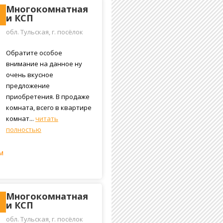
Многокомнатная
и КСП
обл. Тульская, г. посёлок
Косая Гора, улица Максима
Горького, 26
Обратите особое
внимание на данное ну
очень вкусное
предложение
приобретения. В продаже
комната, всего в квартире
комнат...
читать
полностью
м
Многокомнатная
и КСП
обл. Тульская, г. посёлок