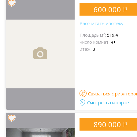
600 000
Рассчитать ипотеку
2
Площадь м
:
519.4
Число комнат:
4+
Этаж:
3
Связаться с риэлторо
Смотреть на карте
890 000