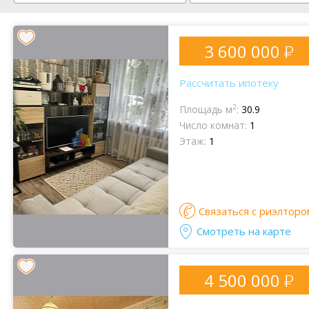
3 600 000
Рассчитать ипотеку
2
Площадь м
:
30.9
Число комнат:
1
Этаж:
1
Связаться с риэлторо
Смотреть на карте
4 500 000