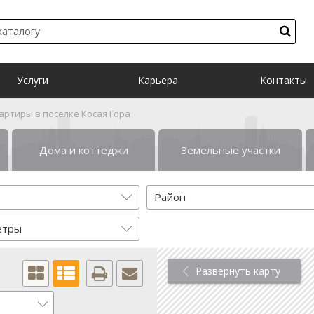
Услуги
Карьера
Контакты
артиры в поселке Косая Гора
Дома и коттеджи
Земельные участки
Район
етры
Развернуть карту