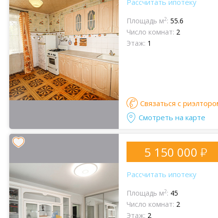
Рассчитать ипотеку
2
Площадь м
:
55.6
Число комнат:
2
Этаж:
1
Связаться с риэлторо
Смотреть на карте
5 150 000
Рассчитать ипотеку
2
Площадь м
:
45
Число комнат:
2
Этаж:
2