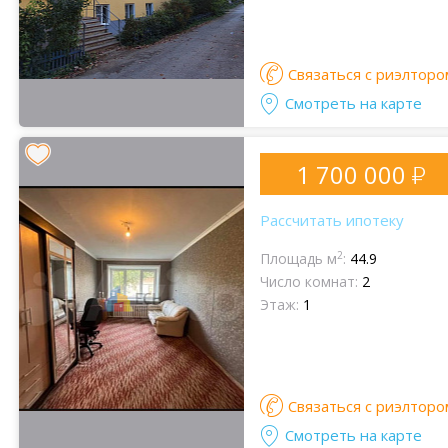
Связаться с риэлторо
Смотреть на карте
1 700 000
Рассчитать ипотеку
2
Площадь м
:
44.9
Число комнат:
2
Этаж:
1
Связаться с риэлторо
Смотреть на карте