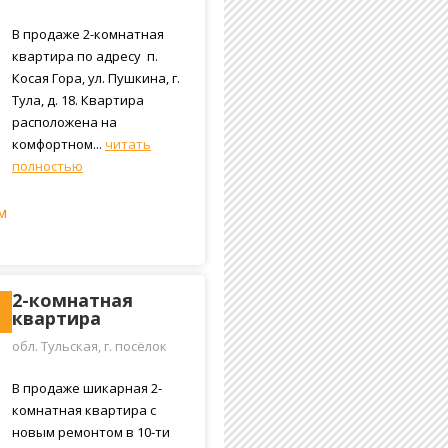
Косая Гора, улица
Пушкина, 18
В продаже 2-комнатная
квартира по адресу п.
Косая Гора, ул. Пушкина, г.
Тула, д. 18. Квартира
расположена на
комфортном...
читать
полностью
м
2-комнатная
квартира
обл. Тульская, г. посёлок
Косая Гора, улица Максима
Горького, 36
В продаже шикарная 2-
комнатная квартира с
новым ремонтом в 10-ти