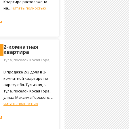
Квартира расположена
на...
читать полностью
м
2-комнатная
квартира
Тула, посёлок Косая Гора,
улица Максима Горького,
37
В продаже 2/3 доли в 2-
комнатной квартире по
адресу обл. Тульская, г.
Тула, посёлок Косая Гора,
улица Максима Горького, ...
читать полностью
м