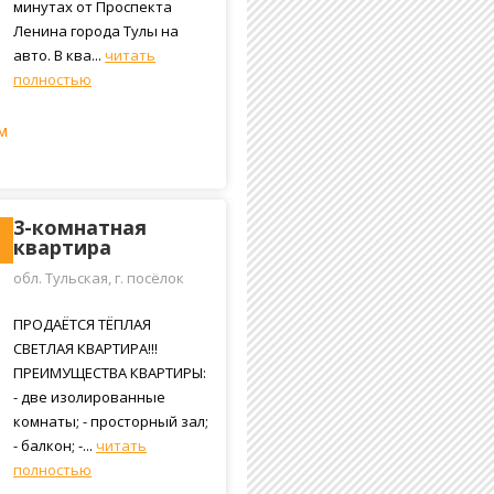
минутах от Проспекта
Ленина города Тулы на
авто. В ква...
читать
полностью
м
3-комнатная
квартира
обл. Тульская, г. посёлок
Косая Гора, улица Максима
Горького, 46
ПРОДАЁТСЯ ТЁПЛАЯ
СВЕТЛАЯ КВАРТИРА!!!
ПРЕИМУЩЕСТВА КВАРТИРЫ:
- две изолированные
комнаты; - просторный зал;
- балкон; -...
читать
полностью