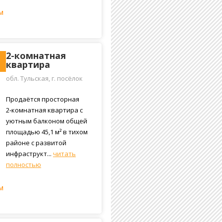
м
2-комнатная
квартира
обл. Тульская, г. посёлок
Косая Гора, улица
Пушкина, 7
Продаётся просторная
2‑комнатная квартира с
уютным балконом общей
площадью 45,1 м² в тихом
районе с развитой
инфраструкт...
читать
полностью
м