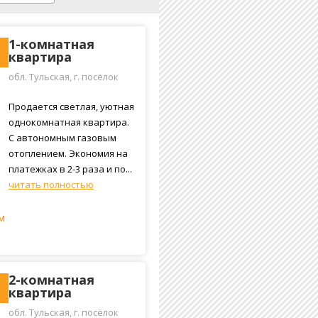
1-комнатная
квартира
обл. Тульская, г. посёлок
Косая Гора, улица Дронова,
9
Продается светлая, уютная
однокомнатная квартира.
С автономным газовым
отоплением. Экономия на
платежках в 2-3 раза и по...
читать полностью
м
2-комнатная
квартира
обл. Тульская, г. посёлок