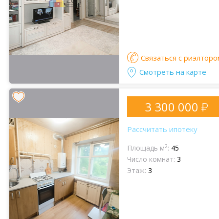
Связаться с риэлторо
Смотреть на карте
3 300 000
Рассчитать ипотеку
2
Площадь м
:
45
Число комнат:
3
Этаж:
3