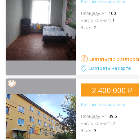
Рассчитать ипотеку
2
Площадь м
:
100
Число комнат:
1
Этаж:
2
Связаться с риэлторо
Смотреть на карте
2 400 000
Рассчитать ипотеку
2
Площадь м
:
39.6
Число комнат:
2
Этаж:
3