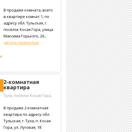
Косая Гора, улица Максима
Горького, 26
В продаже комната, всего
в квартире комнат 1, по
адресу обл. Тульская, г.
посёлок Косая Гора, улица
Максима Горького, 26...
читать полностью
м
2-комнатная
квартира
Тула, посёлок Косая Гора,
Луговая улица, 18
В продаже 2-комнатная
квартира по адресу обл.
Тульская, г. Тула, п. Косая
Гора, ул. Луговая, 18