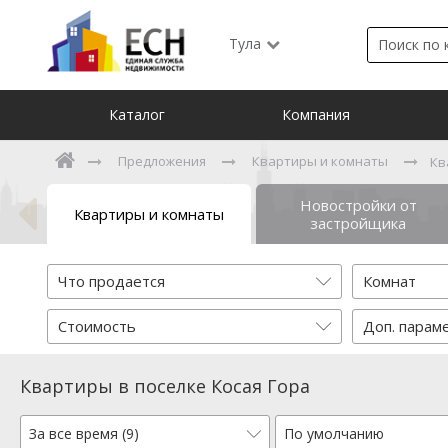
Тула
Каталог
Компания
Предложения
Квартиры и комнаты
Кв
Новостройки от
Квартиры и комнаты
застройщика
Что продается
Комнат
Стоимость
Доп. парам
Квартиры в поселке Косая Гора
За все время (9)
По умолчанию